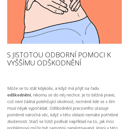
S JISTOTOU ODBORNÍ POMOCI K
VYŠŠÍMU ODŠKODNĚNÍ
Může se to stát kdykoliv, a když má přijít na řadu
odškodnění
, nikomu se do něj nechce. Je to běžná praxe,
což není žádná polehčující okolnost, nicméně lidé se s tím
musí nějak vypořádat.
Odškodnění pracovního úrazu
je
poměrně náročná věc, když v této oblasti nemáte potřebné
zkušenosti. Stačí se totiž podívat například na to, jak moc
problémový může být samotný zaměstnavatel, který v této