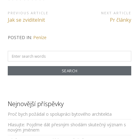
Navigace
PREVIOUS ARTICLE
NEXT ARTICLE
Previous
Next
Jak se zviditelnit
Pr články
pro
Article:
Article:
příspěvek
POSTED IN:
Peníze
Search
for:
Nejnovější příspěvky
Proč bych požádal o spolupráci bytového architekta
Hlasujte: Pojďme dát přesným shodám skutečný význam s
novým jménem