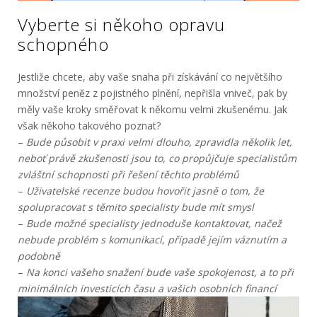
Vyberte si někoho opravu
schopného
Jestliže chcete, aby vaše snaha při získávání co největšího
množství peněz z pojistného plnění, nepřišla vniveč, pak by
měly vaše kroky směřovat k někomu velmi zkušenému. Jak
však někoho takového poznat?
–
Bude působit v praxi velmi dlouho, zpravidla několik let,
neboť právě zkušenosti jsou to, co propůjčuje specialistům
zvláštní schopnosti při řešení těchto problémů
–
Uživatelské recenze budou hovořit jasně o tom, že
spolupracovat s těmito specialisty bude mít smysl
–
Bude možné specialisty jednoduše kontaktovat, načež
nebude problém s komunikací, případě jejím váznutím a
podobně
–
Na konci vašeho snažení bude vaše spokojenost, a to při
minimálních investicích času a vašich osobních financí