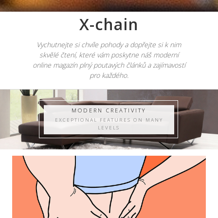
X-chain
Vychutnejte si chvíle pohody a dopřejte si k nim
skvělé čtení, které vám poskytne náš moderní
online magazín plný poutavých článků a zajímavostí
pro každého.
MODERN CREATIVITY
EXCEPTIONAL FEATURES ON MANY
LEVELS