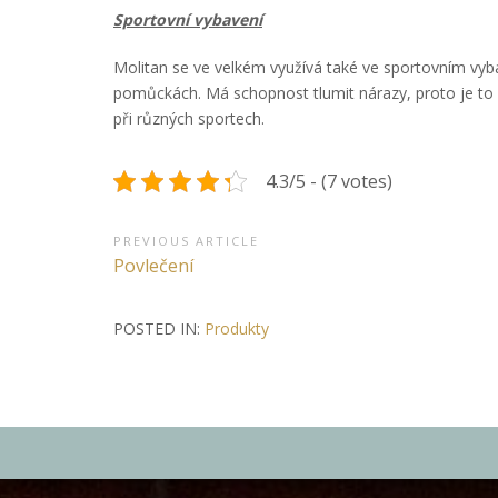
Sportovní vybavení
Molitan se ve velkém využívá také ve sportovním vyba
pomůckách. Má schopnost tlumit nárazy, proto je to i
při různých sportech.
4.3/5 - (7 votes)
Navigace
PREVIOUS ARTICLE
Previous
Povlečení
pro
Article:
příspěvek
POSTED IN:
Produkty