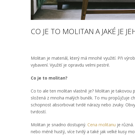
CO JE TO MOLITAN A JAKÉ JE JE
Molitan je materiál, který má mnohé využití. Při výro
vybavení. Využití je opravdu velmi pestré.
Co je to molitan?
Co to ale ten molitan vlastně je? Molitan je takovou p
složená z mnoha malých buněk. To mu propůjčuje chara
schopnost absorbovat tvrdé nárazy nebo zvuky. Obvyk
tvrdostí.
Molitan je snadno dostupný.
Cena molitanu
je různá. 
nebo méně hustý, více tvrdý a také jak velké kusy mol