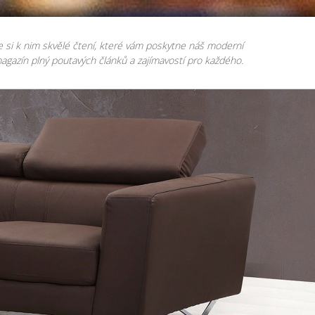
e si k nim skvělé čtení, které vám poskytne náš moderní
agazín plný poutavých článků a zajímavostí pro každého.