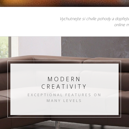
Vychutnejte si chvíle pohody a dopřejt
online m
MODERN
CREATIVITY
EXCEPTIONAL FEATURES ON
MANY LEVELS