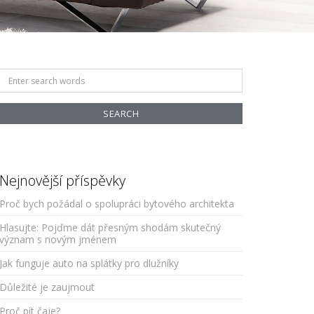
Search
for:
Nejnovější příspěvky
Proč bych požádal o spolupráci bytového architekta
Hlasujte: Pojďme dát přesným shodám skutečný
význam s novým jménem
Jak funguje auto na splátky pro dlužníky
Důležité je zaujmout
Proč pít čaje?