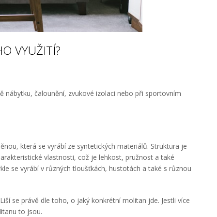
HO VYUŽITÍ?
bě nábytku, čalounění, zvukové izolaci nebo při sportovním
ěnou, která se vyrábí ze syntetických materiálů. Struktura je
kteristické vlastnosti, což je lehkost, pružnost a také
le se vyrábí v různých tloušťkách, hustotách a také s různou
Liší se právě dle toho, o jaký konkrétní molitan jde. Jestli více
itanu to jsou.