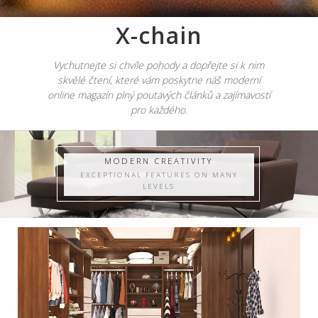
X-chain
Vychutnejte si chvíle pohody a dopřejte si k nim
skvělé čtení, které vám poskytne náš moderní
online magazín plný poutavých článků a zajímavostí
pro každého.
MODERN CREATIVITY
EXCEPTIONAL FEATURES ON MANY
LEVELS