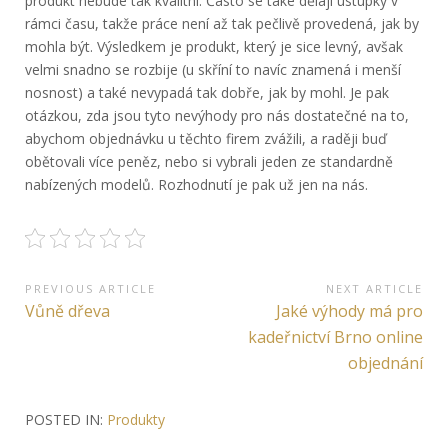
produkt nebude tak kvalitní. Často se také dělají ústupky v
rámci času, takže práce není až tak pečlivě provedená, jak by
mohla být. Výsledkem je produkt, který je sice levný, avšak
velmi snadno se rozbije (u skříní to navíc znamená i menší
nosnost) a také nevypadá tak dobře, jak by mohl.
Je pak
otázkou, zda jsou tyto nevýhody pro nás dostatečné na to,
abychom objednávku u těchto firem zvážili, a raději buď
obětovali více peněz, nebo si vybrali jeden ze standardně
nabízených modelů. Rozhodnutí je pak už jen na nás.
Navigace
PREVIOUS ARTICLE
NEXT ARTICLE
Previous
Next
Vůně dřeva
Jaké výhody má pro
pro
Article:
Article:
kadeřnictví Brno online
příspěvek
objednání
POSTED IN:
Produkty