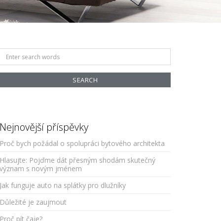
Search
for:
Nejnovější příspěvky
Proč bych požádal o spolupráci bytového architekta
Hlasujte: Pojďme dát přesným shodám skutečný
význam s novým jménem
Jak funguje auto na splátky pro dlužníky
Důležité je zaujmout
Proč pít čaje?