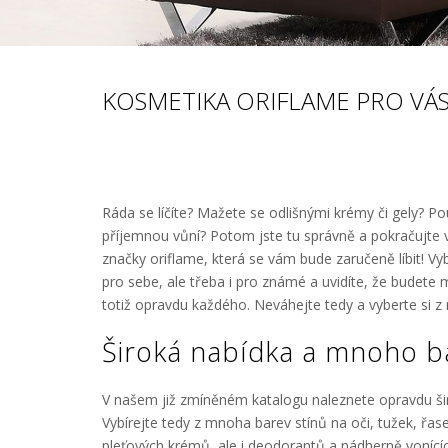
KOSMETIKA ORIFLAME PRO VÁS
Ráda se líčíte? Mažete se odlišnými krémy či gely? Po
příjemnou vůní? Potom jste tu správně a pokračujte v
značky
oriflame
, která se vám bude zaručeně líbit! V
pro sebe, ale třeba i pro známé a uvidíte, že budete m
totiž opravdu každého. Neváhejte tedy a vyberte si z
Široká nabídka a mnoho b
V našem již zmíněném katalogu naleznete opravdu šir
Vybírejte tedy z mnoha barev stínů na oči, tužek, řase
pleťových krémů, ale i deodorantů a nádherně vonící