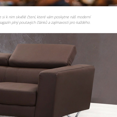
e si k nim skvělé čtení, které vám poskytne náš moderní
agazín plný poutavých článků a zajímavostí pro každého.