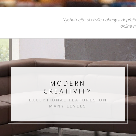
Vychutnejte si chvíle pohody a dopřejt
online m
MODERN
CREATIVITY
EXCEPTIONAL FEATURES ON
MANY LEVELS