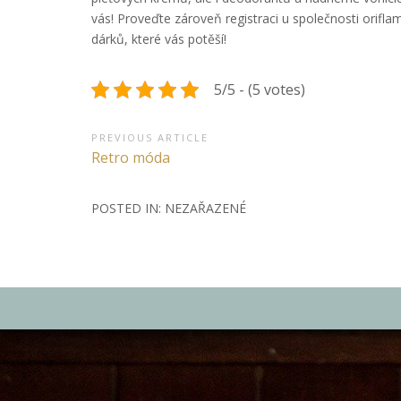
vás! Proveďte zároveň registraci u společnosti orifl
dárků, které vás potěší!
5/5 - (5 votes)
Navigace
PREVIOUS ARTICLE
Previous
Retro móda
pro
Article:
příspěvek
POSTED IN: NEZAŘAZENÉ