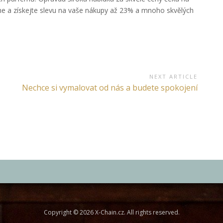
ame a získejte slevu na vaše nákupy až 23% a mnoho skvělých
NEXT ARTICLE
Next
Nechce si vymalovat od nás a budete spokojení
Article:
Copyright © 2026 X-Chain.cz. All rights reserved.