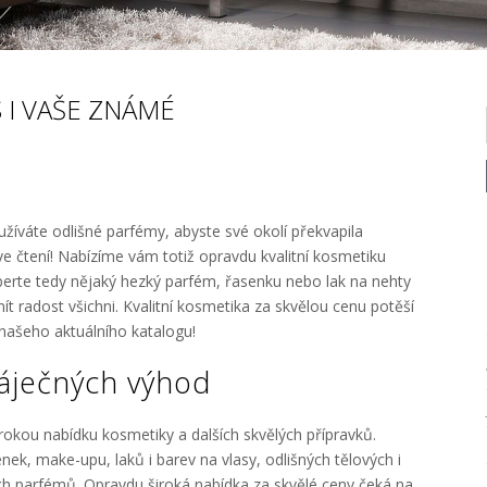
 I VAŠE ZNÁMÉ
užíváte odlišné parfémy, abyste své okolí překvapila
e čtení! Nabízíme vám totiž opravdu kvalitní kosmetiku
yberte tedy nějaký hezký parfém, řasenku nebo lak na nehty
ít radost všichni. Kvalitní kosmetika za skvělou cenu potěší
 našeho aktuálního katalogu!
áječných výhod
okou nabídku kosmetiky a dalších skvělých přípravků.
nek, make-upu, laků i barev na vlasy, odlišných tělových i
ch parfémů. Opravdu široká nabídka za skvělé ceny čeká na