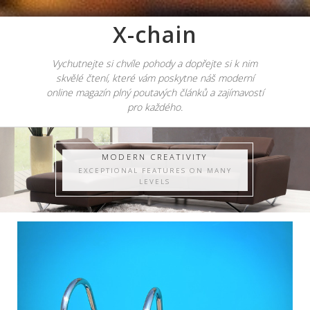
X-chain
Vychutnejte si chvíle pohody a dopřejte si k nim
skvělé čtení, které vám poskytne náš moderní
online magazín plný poutavých článků a zajímavostí
pro každého.
MODERN CREATIVITY
EXCEPTIONAL FEATURES ON MANY
LEVELS