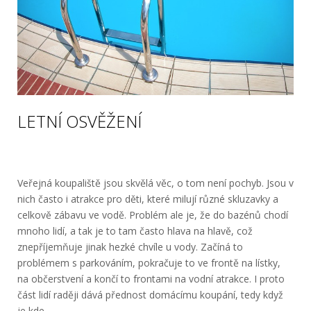
LETNÍ OSVĚŽENÍ
Veřejná koupaliště jsou skvělá věc, o tom není pochyb. Jsou v
nich často i atrakce pro děti, které milují různé skluzavky a
celkově zábavu ve vodě. Problém ale je, že do bazénů chodí
mnoho lidí, a tak je to tam často hlava na hlavě, což
znepříjemňuje jinak hezké chvíle u vody. Začíná to
problémem s parkováním, pokračuje to ve frontě na lístky,
na občerstvení a končí to frontami na vodní atrakce. I proto
část lidí raději dává přednost domácímu koupání, tedy když
je kde.