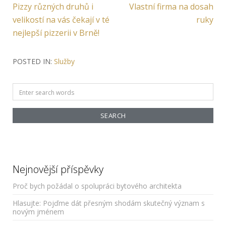
Previous
Next
Pizzy různých druhů i
Vlastní firma na dosah
pro
Article:
Article:
velikostí na vás čekají v té
ruky
příspěvek
nejlepší pizzerii v Brně!
POSTED IN:
Služby
Search
for:
Nejnovější příspěvky
Proč bych požádal o spolupráci bytového architekta
Hlasujte: Pojďme dát přesným shodám skutečný význam s
novým jménem