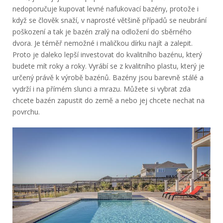
nedoporučuje kupovat levné nafukovací bazény, protože i
když se člověk snaží, v naprosté většině případů se neubrání
poškození a tak je bazén zralý na odložení do sběrného
dvora. Je téměř nemožné i maličkou dírku najít a zalepit.
Proto je daleko lepší investovat do kvalitního bazénu, který
budete mít roky a roky. Vyrábí se z kvalitního plastu, který je
určený právě k výrobě bazénů. Bazény jsou barevně stálé a
vydrží i na přímém slunci a mrazu. Můžete si vybrat zda
chcete bazén zapustit do země a nebo jej chcete nechat na
povrchu.