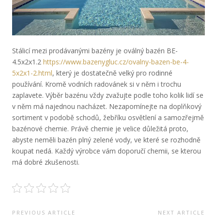
Stálicí mezi prodávanými bazény je oválný bazén BE-
4.5x2x1.2
https://www.bazenygluc.cz/ovalny-bazen-be-4-
5x2x1-2.html
, který je dostatečně velký pro rodinné
používání. Kromě vodních radovánek si v něm i trochu
zaplavete. Výběr bazénu vždy zvažujte podle toho kolik lidí se
v něm má najednou nacházet. Nezapomínejte na doplňkový
sortiment v podobě schodů, žebříku osvětlení a samozřejmě
bazénové chemie. Právě chemie je velice důležitá proto,
abyste neměli bazén plný zelené vody, ve které se rozhodně
koupat nedá. Každý výrobce vám doporučí chemii, se kterou
má dobré zkušenosti.
Navigace
PREVIOUS ARTICLE
NEXT ARTICLE