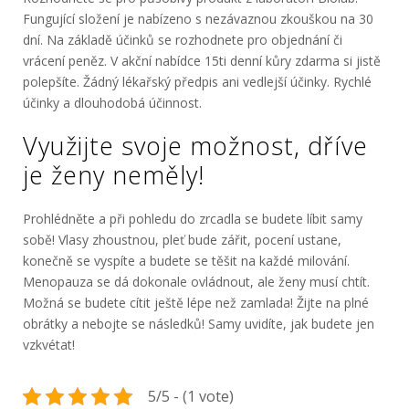
Fungující složení je nabízeno s nezávaznou zkouškou na 30
dní. Na základě účinků se rozhodnete pro objednání či
vrácení peněz. V akční nabídce 15ti denní kůry zdarma si jistě
polepšíte. Žádný lékařský předpis ani vedlejší účinky. Rychlé
účinky a dlouhodobá účinnost.
Využijte svoje možnost, dříve
je ženy neměly!
Prohlédněte a při pohledu do zrcadla se budete líbit samy
sobě! Vlasy zhoustnou, pleť bude zářit, pocení ustane,
konečně se vyspíte a budete se těšit na každé milování.
Menopauza
se dá dokonale ovládnout, ale ženy musí chtít.
Možná se budete cítit ještě lépe než zamlada! Žijte na plné
obrátky a nebojte se následků! Samy uvidíte, jak budete jen
vzkvétat!
5/5 - (1 vote)