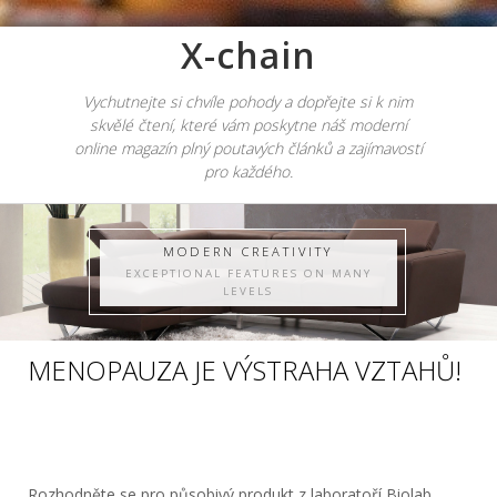
X-chain
Vychutnejte si chvíle pohody a dopřejte si k nim
skvělé čtení, které vám poskytne náš moderní
online magazín plný poutavých článků a zajímavostí
pro každého.
MODERN CREATIVITY
EXCEPTIONAL FEATURES ON MANY
LEVELS
MENOPAUZA JE VÝSTRAHA VZTAHŮ!
Rozhodněte se pro působivý produkt z laboratoří Biolab.