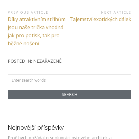
Navigace
PREVIOUS ARTICLE
NEXT ARTICLE
Previous
Next
Díky atraktivním střihům
Tajemství exotických dálek
pro
Article:
Article:
jsou naše trička vhodná
příspěvek
jak pro potisk, tak pro
běžné nošení
POSTED IN: NEZAŘAZENÉ
Search
for:
Nejnovější příspěvky
Proč bych požádal o spolupráci bytového architekta