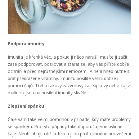
Podpora imunity
Imunita je křehká věc, a pokud ji něco naruší, musíte ji začít
zase podporovat, posilovat a starat se, aby vás příště dobře
ochránila před nejrůznějšími nemocemi. A není hned nutné si
brát předražené vitamíny. Imunitu posílíte velmi dobře i
pomocí čajů. Třeba takový zázvorový čaj, šípkový nebo čaj z
maliníku jsou na posílení imunity skvělé.
Zlepšení spánku
Čaje vám také velmi pomohou v případě, kdy máte problémy
se spánkem. Pro tyto případy také doporučujeme bylinné
čaje. Neobsahují totiž kofein a jsou proto vhodné pro večerní