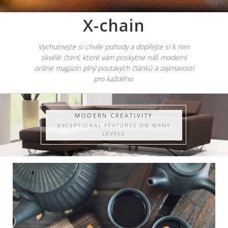
X-chain
Vychutnejte si chvíle pohody a dopřejte si k nim
skvělé čtení, které vám poskytne náš moderní
online magazín plný poutavých článků a zajímavostí
pro každého.
MODERN CREATIVITY
EXCEPTIONAL FEATURES ON MANY
LEVELS