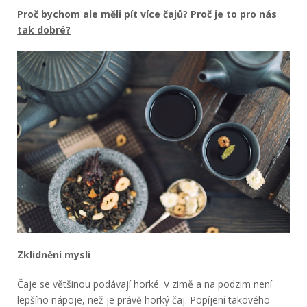
Proč bychom ale měli pít více čajů? Proč je to pro nás
tak dobré?
Zklidnění mysli
Čaje se většinou podávají horké. V zimě a na podzim není
lepšího nápoje, než je právě horký čaj. Popíjení takového