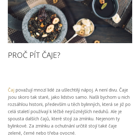
PROČ PÍT ČAJE?
Čaj
považují mnozí lidé za ušlechtilý nápoj. A není divu. Čaje
jsou skoro tak staré, jako lidstvo samo. Našli bychom u nich
rozsáhlou historii, především u těch bylinných, která se již po
celá staletí používají k léčbě nejrůznějších neduhů. Ale je
spousta dalších čajů, které stojí za zmínku. Nejenom ty
bylinkové. Za zmínku a ochutnání určitě stojí také čaje
zelené, černé nebo třeba ovocné.