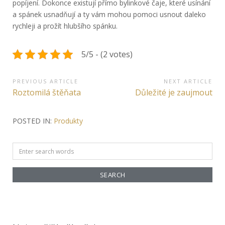
popíjení. Dokonce existují přímo bylinkové čaje, které usínání
a spánek usnadňují a ty vám mohou pomoci usnout daleko
rychleji a prožít hlubšího spánku.
5/5 - (2 votes)
Navigace
PREVIOUS ARTICLE
NEXT ARTICLE
Previous
Next
Roztomilá štěňata
Důležité je zaujmout
pro
Article:
Article:
příspěvek
POSTED IN:
Produkty
Search
for: