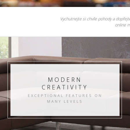
Vychutnejte si chvíle pohody a dopřejt
online m
MODERN
CREATIVITY
EXCEPTIONAL FEATURES ON
MANY LEVELS