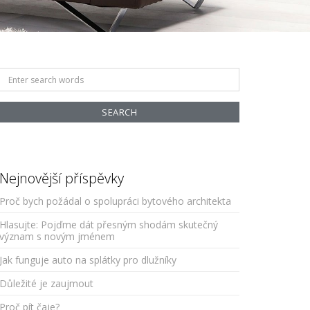
Search
for:
Nejnovější příspěvky
Proč bych požádal o spolupráci bytového architekta
Hlasujte: Pojďme dát přesným shodám skutečný
význam s novým jménem
Jak funguje auto na splátky pro dlužníky
Důležité je zaujmout
Proč pít čaje?