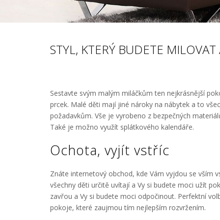
STYL, KTERÝ BUDETE MILOVAT A 
Sestavte svým malým miláčkům ten nejkrásnější pok
prcek. Malé děti mají jiné nároky na nábytek a to 
požadavkům. Vše je vyrobeno z bezpečných materiálů 
Také je možno využít splátkového kalendáře.
Ochota, vyjít vstříc
Znáte internetový obchod, kde Vám vyjdou se vším vst
všechny děti určitě uvítají a Vy si budete moci užít p
zavřou a Vy si budete moci odpočinout. Perfektní volb
pokoje, které zaujmou tím nejlepším rozvržením.