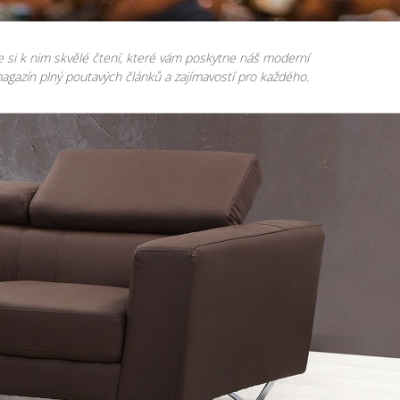
e si k nim skvělé čtení, které vám poskytne náš moderní
agazín plný poutavých článků a zajímavostí pro každého.