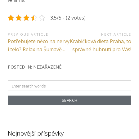
ve firmě.
3.5/5 - (2 votes)
Navigace
PREVIOUS ARTICLE
NEXT ARTICLE
Previous
Next
Potřebujete něco na nervy
Krabičková dieta Praha, to
pro
Article:
Article:
i tělo? Relax na Šumavě…
správné hubnutí pro Vás!
příspěvek
POSTED IN: NEZAŘAZENÉ
Search
for:
Nejnovější příspěvky