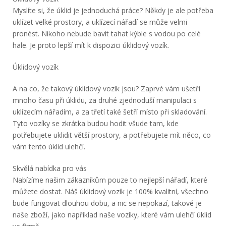
Myslíte si, že úklid je jednoduchá práce? Někdy je ale potřeba
uklízet velké prostory, a uklízecí nářadí se může velmi
pronést. Nikoho nebude bavit tahat kýble s vodou po celé
hale. Je proto lepší mít k dispozici úklidový vozík.
Úklidový vozík
A na co, že takový úklidový vozík jsou? Zaprvé vám ušetří
mnoho času při úklidu, za druhé zjednoduší manipulaci s
uklízecím nářadím, a za třetí také šetří místo při skladování.
Tyto vozíky se zkrátka budou hodit všude tam, kde
potřebujete uklidit větší prostory, a potřebujete mít něco, co
vám tento úklid ulehčí.
Skvělá nabídka pro vás
Nabízíme našim zákazníkům pouze to nejlepší nářadí, které
můžete dostat. Náš
úklidový vozík
je 100% kvalitní, všechno
bude fungovat dlouhou dobu, a nic se nepokazí, takové je
naše zboží, jako například naše vozíky, které vám ulehčí úklid