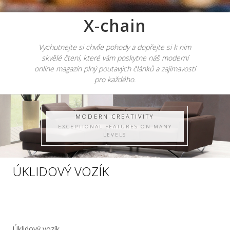
X-chain
Vychutnejte si chvíle pohody a dopřejte si k nim
skvělé čtení, které vám poskytne náš moderní
online magazín plný poutavých článků a zajímavostí
pro každého.
MODERN CREATIVITY
EXCEPTIONAL FEATURES ON MANY
LEVELS
ÚKLIDOVÝ VOZÍK
Úklidový vozík