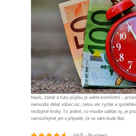
Navíc, žádat o tuto půjčku je velmi komfortní – pros
nemusíte dělat vůbec nic, celou věc rychle a spolehlivě
nezbytné kroky. To jediné, co musíte udělat vy, je 
samozřejmě jen v případě, že se vám bude líbit.
4.6/5 - (9 votes)