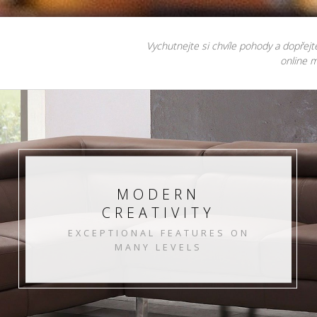
Vychutnejte si chvíle pohody a dopřejt
online m
MODERN
CREATIVITY
EXCEPTIONAL FEATURES ON
MANY LEVELS