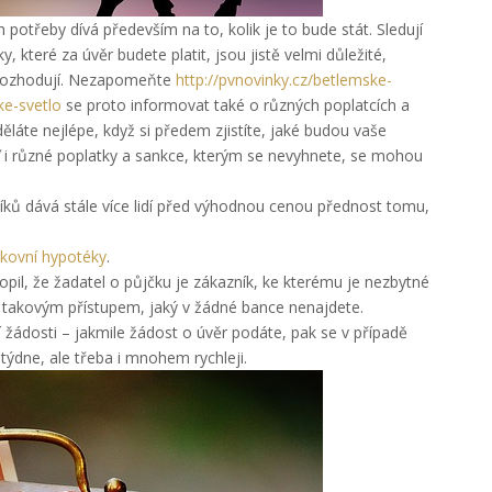
 potřeby dívá především na to, kolik je to bude stát. Sledují
které za úvěr budete platit, jsou jistě velmi důležité,
erozhodují. Nezapomeňte
http://pvnovinky.cz/betlemske-
ke-svetlo
se proto informovat také o různých poplatcích a
děláte nejlépe, když si předem zjistíte, jaké budou vaše
ť i různé poplatky a sankce, kterým se nevyhnete, se mohou
ků dává stále více lidí před výhodnou cenou přednost tomu,
kovní hypotéky
.
pil, že žadatel o půjčku je zákazník, ke kterému je nezbytné
s takovým přístupem, jaký v žádné bance nenajdete.
 žádosti – jakmile žádost o úvěr podáte, pak se v případě
 týdne, ale třeba i mnohem rychleji.