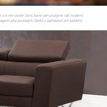
e si k nim skvělé čtení, které vám poskytne náš moderní
agazín plný poutavých článků a zajímavostí pro každého.