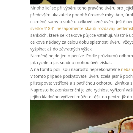
Mnoho lidí se při výběru toho pravého úvěru pro jejich
především ukazatel v podobě úrokové míry. Ano, úroky, 
nicméně samy o sobě o celkové ceně úvěru ještě n
svetlo/41841-nezapomente-skauti-rozdavaji-betlems
sankcích, které se k takové půjčce vztahují. Vlastně u
celkové náklady za celou dobu splatnosti úvěru. Vždy
vyšplhat až do závratných výšek.
Nicméně nejde jen o peníze. Podle průzkumů odborní
jak rychle a jak snadno mohou úvěr získat.
A na tomto poli jsou naprosto nepřekonatelné
neban
V tomto případě poskytovatel úvěru zcela jasně pocho
přistupovat vstřícně a s patřičnou ochotou. Zkrátka 
Naprosto bezkonkurenční je zde rychlost vyřízení vaší
jejího kladného vyřízení můžete těšit na peníze již do