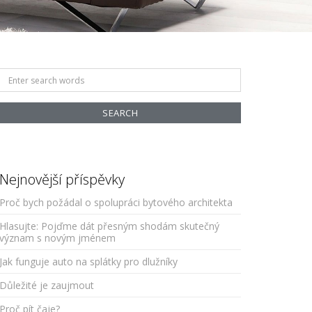
Search
for:
Nejnovější příspěvky
Proč bych požádal o spolupráci bytového architekta
Hlasujte: Pojďme dát přesným shodám skutečný
význam s novým jménem
Jak funguje auto na splátky pro dlužníky
Důležité je zaujmout
Proč pít čaje?