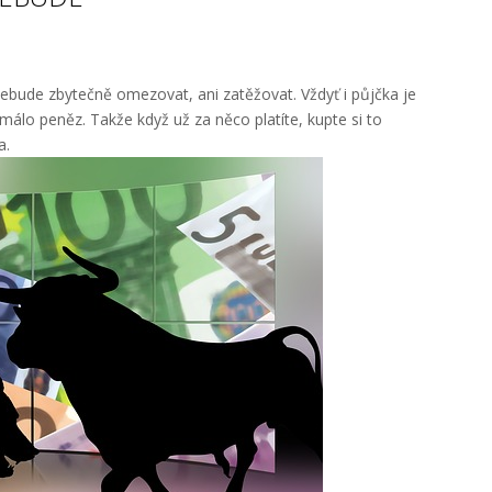
 nebude zbytečně omezovat, ani zatěžovat. Vždyť i půjčka je
nemálo peněz. Takže když už za něco platíte, kupte si to
a.