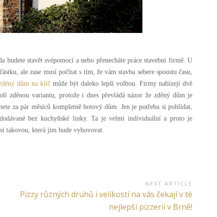
 zda budete stavět svépomocí a nebo přenecháte práce stavební firmě. U
ástku, ale zase musí počítat s tím, že vám stavba sebere spoustu času,
zděný dům na klíč
může být daleko lepší volbou. Firmy nabízejí dvě
olí zděnou variantu, protože i dnes převládá názor že zděný dům je
nete za pár měsíců kompletně hotový dům. Jen je potřeba si pohlídat,
odávané bez kuchyňské linky. Ta je velmi individuální a proto je
si takovou, která jim bude vyhovovat.
NEXT ARTICLE
Next
Pizzy různých druhů i velikostí na vás čekají v té
Article:
nejlepší pizzerii v Brně!