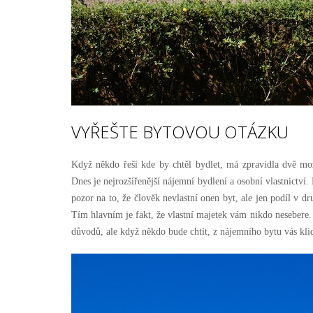
VYŘEŠTE BYTOVOU OTÁZKU
Když někdo řeší kde by chtěl bydlet, má zpravidla dvě mož
Dnes je nejrozšířenější nájemní bydlení a osobní vlastnictví. 
pozor na to, že člověk nevlastní onen byt, ale jen podíl v d
Tím hlavním je fakt, že vlastní majetek vám nikdo nesebere
důvodů, ale když někdo bude chtít, z nájemního bytu vás kl