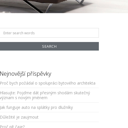
Search
for:
Nejnovější příspěvky
Proč bych požádal o spolupráci bytového architekta
Hlasujte: Pojďme dát přesným shodám skutečný
význam s novým jménem
Jak funguje auto na splátky pro dlužníky
Důležité je zaujmout
Proč pít čaje?