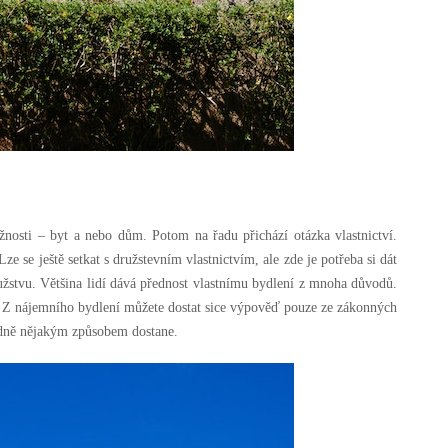
nosti – byt a nebo dům. Potom na řadu přichází otázka vlastnictví.
Lze se ještě setkat s družstevním vlastnictvím, ale zde je potřeba si dát
ružstvu. Většina lidí dává přednost vlastnímu bydlení z mnoha důvodů.
. Z nájemního bydlení můžete dostat sice výpověď pouze ze zákonných
idně nějakým způsobem dostane.