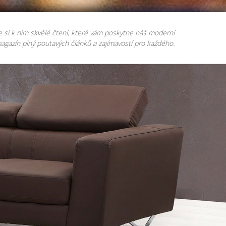
e si k nim skvělé čtení, které vám poskytne náš moderní
agazín plný poutavých článků a zajímavostí pro každého.