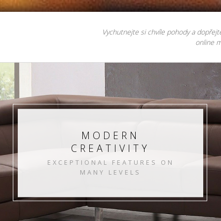
Vychutnejte si chvíle pohody a dopřejt
online m
MODERN
CREATIVITY
EXCEPTIONAL FEATURES ON
MANY LEVELS