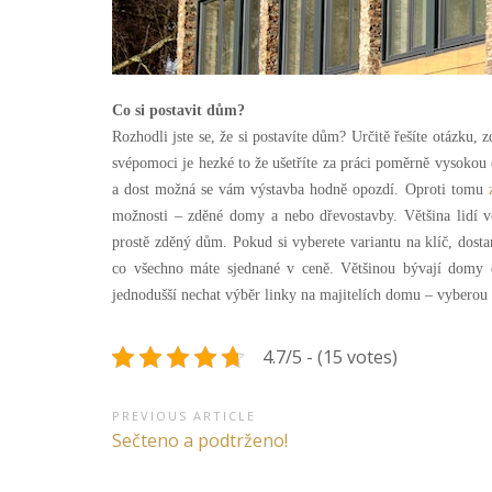
Co si postavit dům?
Rozhodli jste se, že si postavíte dům? Určitě řešíte otázku,
svépomoci je hezké to že ušetříte za práci poměrně vysokou č
a dost možná se vám výstavba hodně opozdí. Oproti tomu
možnosti – zděné domy a nebo dřevostavby. Většina lidí v
prostě zděný dům. Pokud si vyberete variantu na klíč, dosta
co všechno máte sjednané v ceně. Většinou bývají domy d
jednodušší nechat výběr linky na majitelích domu – vyberou 
4.7/5 - (15 votes)
Navigace
PREVIOUS ARTICLE
Previous
Sečteno a podtrženo!
pro
Article: