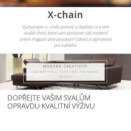
X-chain
Vychutnejte si chvíle pohody a dopřejte si k nim
skvělé čtení, které vám poskytne náš moderní
online magazín plný poutavých článků a zajímavostí
pro každého.
MODERN CREATIVITY
EXCEPTIONAL FEATURES ON MANY
LEVELS
DOPŘEJTE VAŠIM SVALŮM
OPRAVDU KVALITNÍ VÝŽIVU