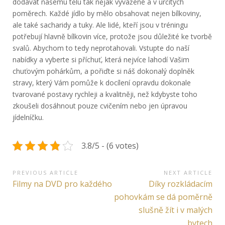
dodávat našemu tělu tak nějak vyvážené a v určitých
poměrech. Každé jídlo by mělo obsahovat nejen bílkoviny,
ale také sacharidy a tuky. Ale lidé, kteří jsou v tréningu
potřebují hlavně bílkovin více, protože jsou důležité ke tvorbě
svalů. Abychom to tedy neprotahovali. Vstupte do naší
nabídky a vyberte si příchuť, která nejvíce lahodí Vašim
chuťovým pohárkům, a pořiďte si náš dokonalý doplněk
stravy, který Vám pomůže k docílení opravdu dokonale
tvarované postavy rychleji a kvalitněji, než kdybyste toho
zkoušeli dosáhnout pouze cvičením nebo jen úpravou
jídelníčku.
3.8/5 - (6 votes)
Navigace
PREVIOUS ARTICLE
NEXT ARTICLE
Previous
Next
Filmy na DVD pro každého
Díky rozkládacím
pro
Article:
Article:
pohovkám se dá poměrně
příspěvek
slušně žít i v malých
bytech