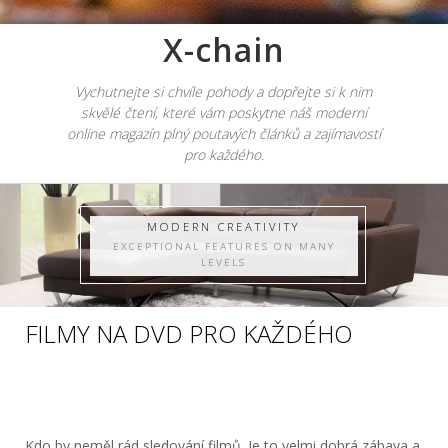
X-chain
Vychutnejte si chvíle pohody a dopřejte si k nim
skvělé čtení, které vám poskytne náš moderní
online magazín plný poutavých článků a zajímavostí
pro každého.
MODERN CREATIVITY
EXCEPTIONAL FEATURES ON MANY
LEVELS
FILMY NA DVD PRO KAŽDÉHO
Kdo by neměl rád sledování filmů. Je to velmi dobrá zábava a