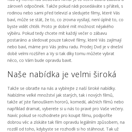
zároveň odpočinek. Takže pokud rádi posedáváte s přáteli, s
rodinou nebo sami před televizí a sledujete filmy, které Vás
baví, může se stát, že to, co zrovna vysílají, není úplně to, co
byste vidět chtěli. Proto je dobré mít možnost nějakého
výběru. Pokud tedy chcete mít každý večer o zábavu
postaráno a sledovat pouze takové filmy, které Vás zajímají
nebo baví, máme pro Vás jednu radu.
Prodej Dvd
je v dnešní
době velmi rozšířen a Vy si tak díky tomu můžete vybrat
něco, co Vám bude opravdu bavit.
Naše nabídka je velmi široká
Takže se obraťte na nás a vybírejte z naší široké nabídky.
Nabízíme velké množství jak starých, tak i nových filmů,
takže ať jste fanouškem hororů, komedií, akčních filmů nebo
například dramat, vyberete si u nás to pravé pro Vaše večery.
Navíc pokud se rozhodnete pro koupit filmu, podpoříte
dobrou věc a získáte tak film opravdu legálním způsobem, na
rozdíl od toho, kdybyste se rozhodli si ho stáhnout. Tak už