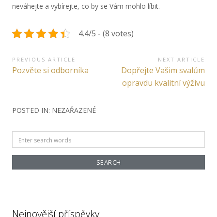
neváhejte a vybírejte, co by se Vám mohlo líbit.
4.4/5 - (8 votes)
Navigace
PREVIOUS ARTICLE
NEXT ARTICLE
Previous
Next
Pozvěte si odborníka
Dopřejte Vašim svalům
pro
Article:
Article:
opravdu kvalitní výživu
příspěvek
POSTED IN: NEZAŘAZENÉ
Search
for:
Nejnovější příspěvky