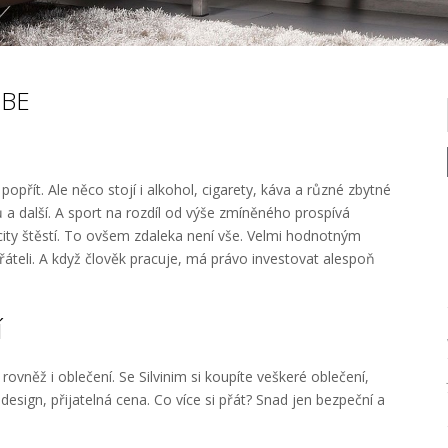
EBE
přít. Ale něco stojí i alkohol, cigarety, káva a různé zbytné
 a další. A sport na rozdíl od výše zmíněného prospívá
ity štěstí. To ovšem zdaleka není vše. Velmi hodnotným
áteli. A když člověk pracuje, má právo investovat alespoň
í
a rovněž i oblečení. Se
Silvinim
si koupíte veškeré oblečení,
design, přijatelná cena. Co více si přát? Snad jen bezpeční a