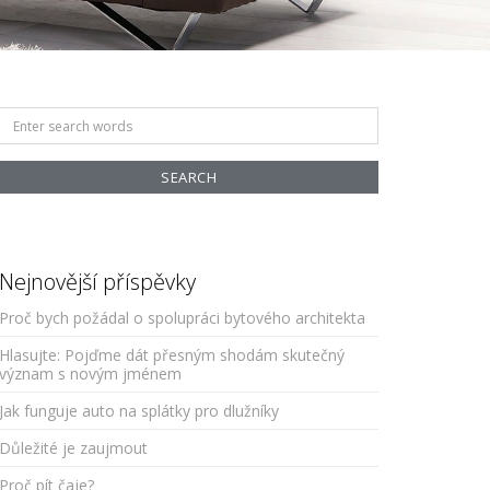
Search
for:
Nejnovější příspěvky
Proč bych požádal o spolupráci bytového architekta
Hlasujte: Pojďme dát přesným shodám skutečný
význam s novým jménem
Jak funguje auto na splátky pro dlužníky
Důležité je zaujmout
Proč pít čaje?