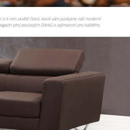
e si k nim skvělé čtení, které vám poskytne náš moderní
agazín plný poutavých článků a zajímavostí pro každého.