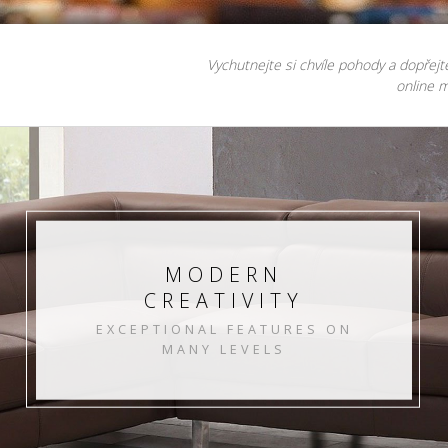
Vychutnejte si chvíle pohody a dopřejt
online m
MODERN
CREATIVITY
EXCEPTIONAL FEATURES ON
MANY LEVELS