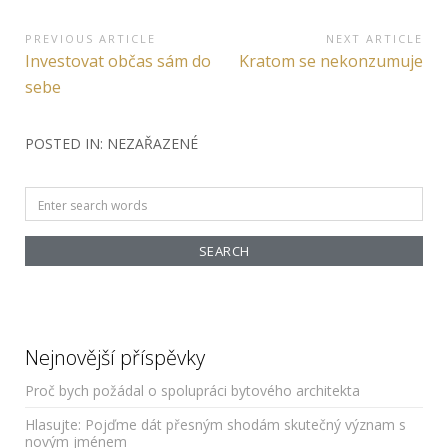
Navigace
PREVIOUS ARTICLE
NEXT ARTICLE
Previous
Next
Investovat občas sám do
Kratom se nekonzumuje
pro
Article:
Article:
sebe
příspěvek
POSTED IN: NEZAŘAZENÉ
Search
for:
Nejnovější příspěvky
Proč bych požádal o spolupráci bytového architekta
Hlasujte: Pojďme dát přesným shodám skutečný význam s
novým jménem