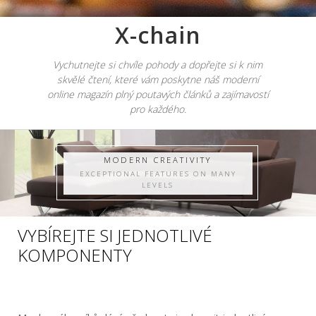
X-chain
Vychutnejte si chvíle pohody a dopřejte si k nim
skvělé čtení, které vám poskytne náš moderní
online magazín plný poutavých článků a zajímavostí
pro každého.
MODERN CREATIVITY
EXCEPTIONAL FEATURES ON MANY
LEVELS
VYBÍREJTE SI JEDNOTLIVÉ
KOMPONENTY