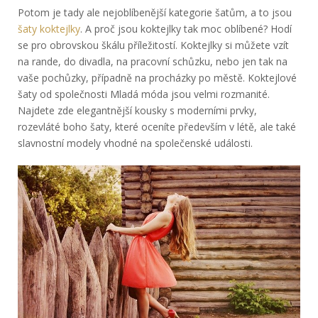
Potom je tady ale nejoblíbenější kategorie šatům, a to jsou
šaty koktejlky
. A proč jsou koktejlky tak moc oblíbené? Hodí
se pro obrovskou škálu příležitostí. Koktejlky si můžete vzít
na rande, do divadla, na pracovní schůzku, nebo jen tak na
vaše pochůzky, případně na procházky po městě. Koktejlové
šaty od společnosti Mladá móda jsou velmi rozmanité.
Najdete zde elegantnější kousky s moderními prvky,
rozevláté boho šaty, které oceníte především v létě, ale také
slavnostní modely vhodné na společenské události.