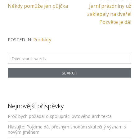
Navigace
Previous
Next
Někdy pomůže jen půjčka
Jarní prázdniny už
pro
Article:
Article:
zaklepaly na dveře!
příspěvek
Pozvěte je dál
POSTED IN:
Produkty
Search
for:
Nejnovější příspěvky
Proč bych požádal o spolupráci bytového architekta
Hlasujte: Pojďme dát přesným shodám skutečný význam s
novým jménem