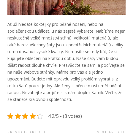
Ať už hledáte koktejlky pro běžné nošení, nebo na
společenskou událost, u nás zajisté vyberete. Nabízíme nejen
neskutečně velké množství střihů, velikostí, materiálů, ale
také barev. Všechny šaty jsou z prvotřídních materiálů a díky
tomu dosahují vysoké kvality. Nemusíte se tedy bát, že si
kupujete oblečení na krátkou dobu. Naše šaty vám budou
dělat radost dlouhé chvíle. Přesvědčte se sami a podívejte se
na naše webové stránky. Máme pro vás ale jedno
upozornění. Budete mít opravdu velký problém vybrat si z
tolika šatů pouze jedny. Ale ženy si přece musí umět udělat
radost. Neváhejte a pojďte si k nám doplnit šatník. Věřte, že
se stanete královnou společnosti.
4.2/5 - (8 votes)
PREVIOUS ARTICLE
NEXT ARTICLE