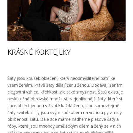
KRÁSNÉ KOKTEJLKY
Šaty jsou kousek oblečení, který neodmyslitelně patří ke
všem ženám. Právě šaty dělají ženu ženou. Dodávají ženám
elegantní vzhled, křehkost, ale také smyslnost. Šatů existuje
neskutečně obrovské množství. Nejoblíbenější šaty, které si
chce obléct jednou v životě každá žena, jsou samozřejmě
šaty svatební. Ty jsou svým způsobem na vrcholu pyramidy
oblíbenosti šatu. Dále zde máme nádherné plesové šaty a
róby, které jsou mnohdy uměleckým dílem a ženy se v nich
cítí jako princezny. Ani tyto šaty si ale neoblékáme příliš