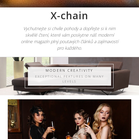
X-chain
Vychutnejte si chvíle pohody a dopřejte si k nim
skvělé čtení, které vám poskytne náš moderní
online magazín plný poutavých článků a zajímavostí
pro každého.
MODERN CREATIVITY
EXCEPTIONAL FEATURES ON MANY
LEVELS