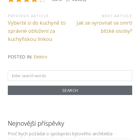
Navigace
PREVIOUS ARTICLE
NEXT ARTICLE
Previous
Next
Vyberte si do kuchyně to
Jak se vyrovnat se smrtí
pro
Article:
Article:
správné obložení za
blízké osoby?
příspěvek
kuchyňskou linkou
POSTED IN:
Elektro
Search
for:
Nejnovější příspěvky
Proč bych požádal o spolupráci bytového architekta