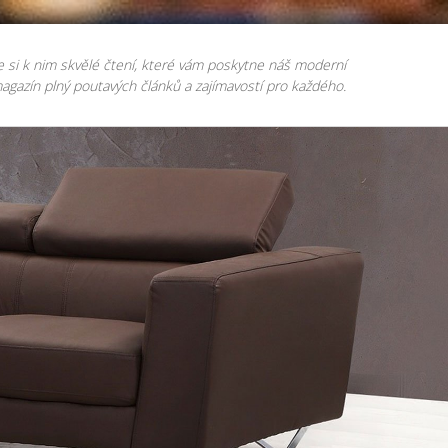
e si k nim skvělé čtení, které vám poskytne náš moderní
agazín plný poutavých článků a zajímavostí pro každého.