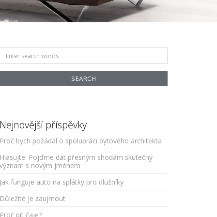
Search
for:
Nejnovější příspěvky
Proč bych požádal o spolupráci bytového architekta
Hlasujte: Pojďme dát přesným shodám skutečný
význam s novým jménem
Jak funguje auto na splátky pro dlužníky
Důležité je zaujmout
Proč pít čaje?