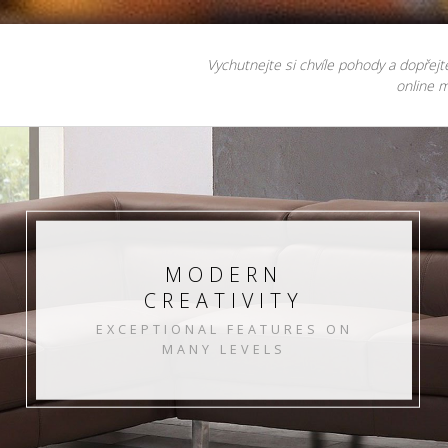
Vychutnejte si chvíle pohody a dopřejt
online m
MODERN
CREATIVITY
EXCEPTIONAL FEATURES ON
MANY LEVELS