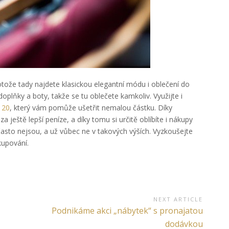
tože tady najdete klasickou elegantní módu i oblečení do
doplňky a boty, takže se tu oblečete kamkoliv. Využijte i
 20
, který vám pomůže ušetřit nemalou částku. Díky
ště lepší peníze, a díky tomu si určitě oblíbíte i nákupy
asto nejsou, a už vůbec ne v takových výších. Vyzkoušejte
kupování.
NEXT ARTICLE
Next
Podnikáme akci „nábytek“ s pronajatou
Article:
dodávkou