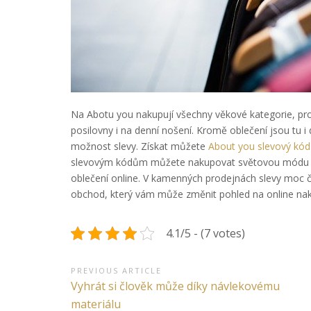
Na Abotu you nakupují všechny věkové kategorie, pro
posilovny i na denní nošení. Kromě oblečení jsou tu i 
možnost slevy. Získat můžete
About you slevový kód
slevovým kódům můžete nakupovat světovou módu za je
oblečení online. V kamenných prodejnách slevy moc č
obchod, který vám může změnit pohled na online na
4.1/5 - (7 votes)
Navigace
PREVIOUS ARTICLE
Previous
Vyhrát si člověk může díky návlekovému
pro
Article:
materiálu