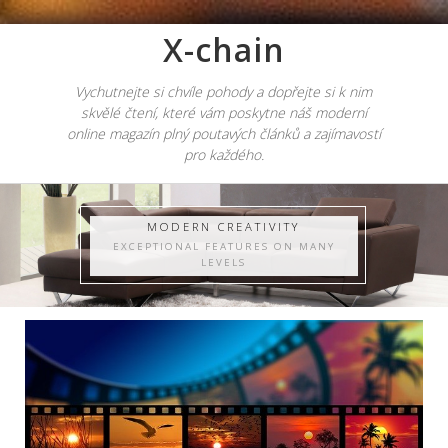
X-chain
Vychutnejte si chvíle pohody a dopřejte si k nim
skvělé čtení, které vám poskytne náš moderní
online magazín plný poutavých článků a zajímavostí
pro každého.
MODERN CREATIVITY
EXCEPTIONAL FEATURES ON MANY
LEVELS