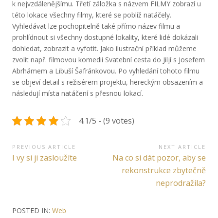
k nejvzdálenějšímu. Třetí záložka s názvem FILMY zobrazí u
této lokace všechny filmy, které se poblíž natáčely.
Vyhledávat lze pochopitelně také přímo název filmu a
prohlídnout si všechny dostupné lokality, které lidé dokázali
dohledat, zobrazit a vyfotit. Jako ilustrační příklad můžeme
zvolit např. filmovou komedii Svatební cesta do Jiljí s Josefem
Abrhámem a Libuší Šafránkovou. Po vyhledání tohoto filmu
se objeví detail s režisérem projektu, hereckým obsazením a
následují místa natáčení s přesnou lokací.
4.1/5 - (9 votes)
Navigace
PREVIOUS ARTICLE
NEXT ARTICLE
Previous
Next
I vy si ji zasloužíte
Na co si dát pozor, aby se
pro
Article:
Article:
rekonstrukce zbytečně
příspěvek
neprodražila?
POSTED IN:
Web