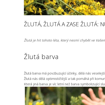
ŽLUTÁ, ŽLUTÁ A ZASE ŽLUTÁ:
Žlutá je hit tohoto léta, který nesmí chybět ve Vaše
Žlutá barva
Žlutá barva má povzbuzující účinky, dělá nás veselej
Žlutá nás dělá optimističtější a tak pomáhá při komuni
Která jiná barva je víc letní než barva symbolizující sl