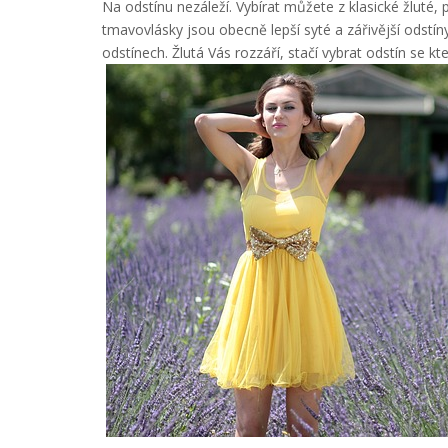
Na odstínu nezáleží. Vybírat můžete z klasické žluté, 
tmavovlásky jsou obecně lepší syté a zářivější odstín
odstínech. Žlutá Vás rozzáří, stačí vybrat odstín se k