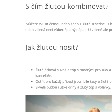
S čím žlutou kombinovat?
Můžete zkusit černou nebo šedou, žlutá si sedne i s b
nebo zelená není vůbec špatný nápad. U zelené ale po
Jak žlutou nosit?
Žlutá áčková sukně a top s modrými proužky a
kanceláře.
Outfit pro každý případ jsou i bílé šaty a žlut
Skvělé budou i úzké dříny a žlutý top s volánky.