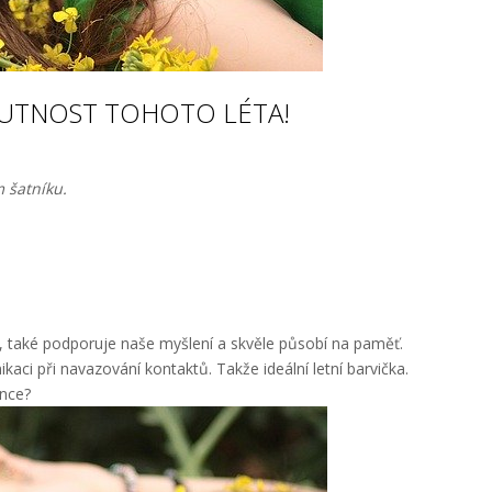
 NUTNOST TOHOTO LÉTA!
m šatníku.
ší, také podporuje naše myšlení a skvěle působí na paměť.
kaci při navazování kontaktů. Takže ideální letní barvička.
unce?