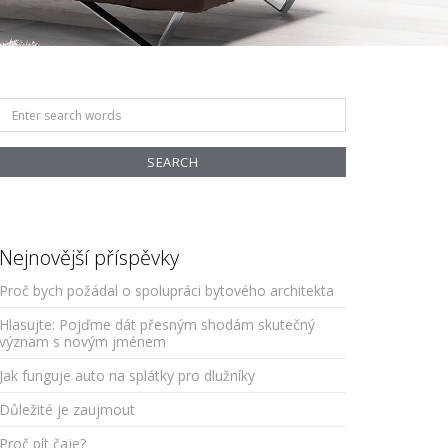
Search
for:
Nejnovější příspěvky
Proč bych požádal o spolupráci bytového architekta
Hlasujte: Pojďme dát přesným shodám skutečný
význam s novým jménem
Jak funguje auto na splátky pro dlužníky
Důležité je zaujmout
Proč pít čaje?