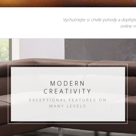
Vychutnejte si chvíle pohody a dopřejt
online m
MODERN
CREATIVITY
EXCEPTIONAL FEATURES ON
MANY LEVELS