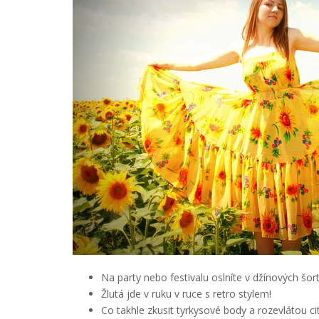
Na party nebo festivalu oslníte v džínových šort
Žlutá jde v ruku v ruce s retro stylem!
Co takhle zkusit tyrkysové body a rozevlátou c