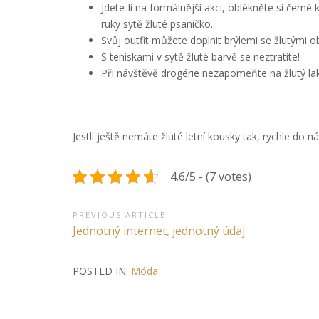
Jdete-li na formálnější akci, oblékněte si černé
ruky sytě žluté psaníčko.
Svůj outfit můžete doplnit brýlemi se žlutými 
S teniskami v sytě žluté barvě se neztratíte!
Při návštěvě drogérie nezapomeňte na žlutý lak 
Jestli ještě nemáte žluté letní kousky tak, rychle do n
4.6/5 - (7 votes)
Navigace
PREVIOUS ARTICLE
Previous
Jednotný internet, jednotný údaj
pro
Article:
příspěvek
POSTED IN:
Móda