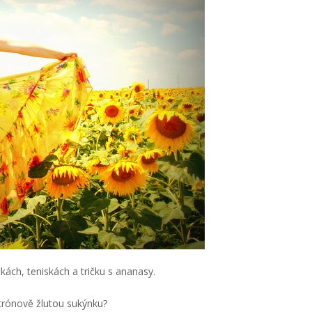
kách, teniskách a tričku s ananasy.
itrónově žlutou sukýnku?