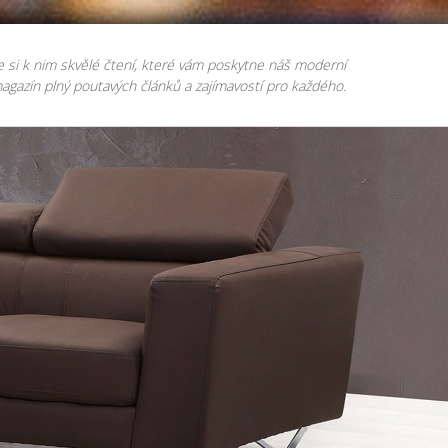
e si k nim skvělé čtení, které vám poskytne náš moderní
agazín plný poutavých článků a zajímavostí pro každého.