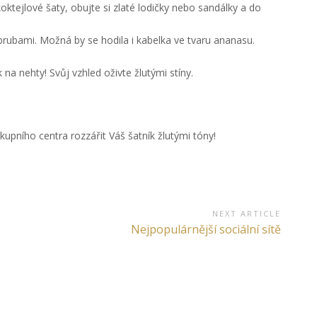
 koktejlové šaty, obujte si zlaté lodičky nebo sandálky a do
obrubami. Možná by se hodila i kabelka ve tvaru ananasu.
na nehty! Svůj vzhled oživte žlutými stíny.
ákupního centra rozzářit Váš šatník žlutými tóny!
NEXT ARTICLE
Next
Nejpopulárnější sociální sítě
Article: