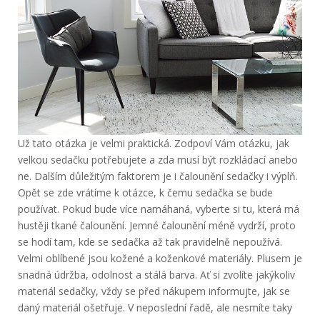
Už tato otázka je velmi praktická. Zodpoví Vám otázku, jak
velkou sedačku potřebujete a zda musí být rozkládací anebo
ne. Dalším důležitým faktorem je i čalounění sedačky i výplň.
Opět se zde vrátíme k otázce, k čemu sedačka se bude
používat. Pokud bude více namáhaná, vyberte si tu, která má
hustěji tkané čalounění. Jemné čalounění méně vydrží, proto
se hodí tam, kde se sedačka až tak pravidelně nepoužívá.
Velmi oblíbené jsou kožené a koženkové materiály. Plusem je
snadná údržba, odolnost a stálá barva. Ať si zvolíte jakýkoliv
materiál sedačky, vždy se před nákupem informujte, jak se
daný materiál ošetřuje. V neposlední řadě, ale nesmíte taky