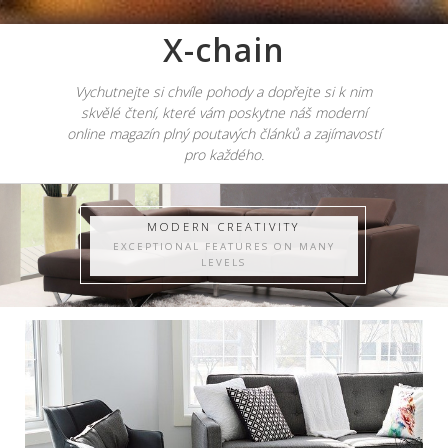
X-chain
Vychutnejte si chvíle pohody a dopřejte si k nim
skvělé čtení, které vám poskytne náš moderní
online magazín plný poutavých článků a zajímavostí
pro každého.
MODERN CREATIVITY
EXCEPTIONAL FEATURES ON MANY
LEVELS