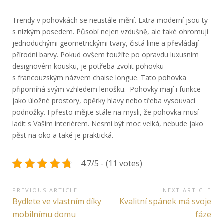
Trendy v pohovkách se neustále mění. Extra moderní jsou ty
s nízkým posedem. Působí nejen vzdušně, ale také ohromují
jednoduchými geometrickými tvary, čistá linie a převládají
přírodní barvy. Pokud ovšem toužíte po opravdu luxusním
designovém kousku, je potřeba zvolit pohovku
s francouzským názvem chaise longue. Tato pohovka
připomíná svým vzhledem lenošku. Pohovky mají i funkce
jako úložné prostory, opěrky hlavy nebo třeba vysouvací
podnožky. I přesto mějte stále na mysli, že pohovka musí
ladit s Vaším interiérem. Nesmí být moc velká, nebude jako
pěst na oko a také je praktická.
4.7/5 - (11 votes)
Navigace
PREVIOUS ARTICLE
NEXT ARTICLE
Previous
Next
Bydlete ve vlastním díky
Kvalitní spánek má svoje
pro
Article:
Article:
mobilnímu domu
fáze