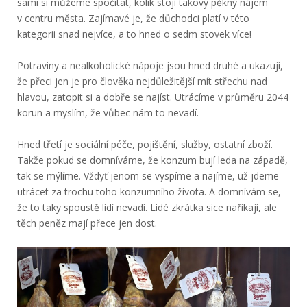
sami si můžeme spočítat, kolik stojí takový pěkný nájem
v centru města. Zajímavé je, že důchodci platí v této
kategorii snad nejvíce, a to hned o sedm stovek více!
Potraviny a nealkoholické nápoje jsou hned druhé a ukazují,
že přeci jen je pro člověka nejdůležitější mít střechu nad
hlavou, zatopit si a dobře se najíst. Utrácíme v průměru 2044
korun a myslím, že vůbec nám to nevadí.
Hned třetí je sociální péče, pojištění, služby, ostatní zboží.
Takže pokud se domníváme, že konzum bují leda na západě,
tak se mýlíme. Vždyť jenom se vyspíme a najíme, už jdeme
utrácet za trochu toho konzumního života. A domnívám se,
že to taky spoustě lidí nevadí. Lidé zkrátka sice naříkají, ale
těch peněz mají přece jen dost.