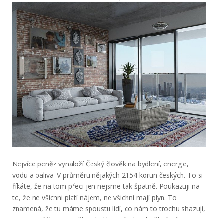
Nejvíce peněz vynaloží Český člověk na bydlení, energie,
vodu a paliva. V průměru nějakých 2154 korun českých. To si
říkáte, že na tom přeci jen nejsme tak špatně. Poukazuji na
to, že ne všichni platí nájem, ne všichni mají plyn. To
znamená, že tu máme spoustu lidí, co nám to trochu shazují,