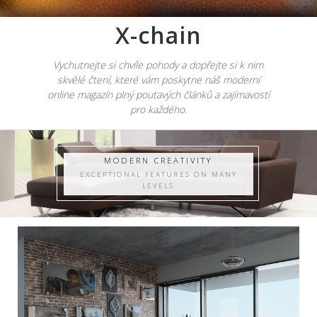
X-chain
Vychutnejte si chvíle pohody a dopřejte si k nim
skvělé čtení, které vám poskytne náš moderní
online magazín plný poutavých článků a zajímavostí
pro každého.
MODERN CREATIVITY
EXCEPTIONAL FEATURES ON MANY
LEVELS