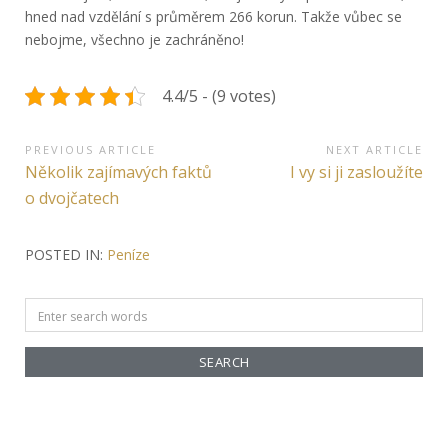
hned nad vzdělání s průměrem 266 korun. Takže vůbec se
nebojme, všechno je zachráněno!
4.4/5 - (9 votes)
Navigace
PREVIOUS ARTICLE
NEXT ARTICLE
Previous
Next
Několik zajímavých faktů
I vy si ji zasloužíte
pro
Article:
Article:
o dvojčatech
příspěvek
POSTED IN:
Peníze
Search
for: