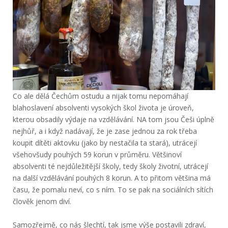
Co ale dělá Čechům ostudu a nijak tomu nepomáhají
blahoslavení absolventi vysokých škol života je úroveň,
kterou obsadily výdaje na vzdělávání. NA tom jsou Češi úplně
nejhůř, a i když nadávají, že je zase jednou za rok třeba
koupit dítěti aktovku (jako by nestačila ta stará), utrácejí
všehovšudy pouhých 59 korun v průměru. Většinoví
absolventi té nejdůležitější školy, tedy školy životní, utrácejí
na další vzdělávání pouhých 8 korun. A to přitom většina má
času, že pomalu neví, co s ním. To se pak na sociálních sítích
člověk jenom diví.
Samozřejmě, co nás šlechtí, tak jsme výše postavili zdraví,