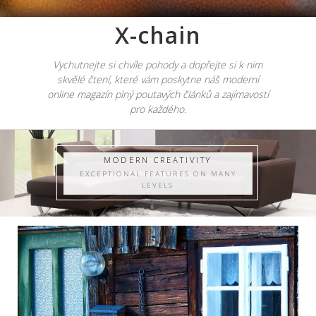
X-chain
Vychutnejte si chvíle pohody a dopřejte si k nim
skvělé čtení, které vám poskytne náš moderní
online magazín plný poutavých článků a zajímavostí
pro každého.
MODERN CREATIVITY
EXCEPTIONAL FEATURES ON MANY
LEVELS