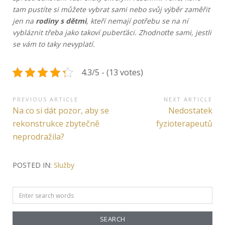
tam pustíte si můžete vybrat sami nebo svůj výběr zaměřit
jen na
rodiny s dětmi
, kteří nemají potřebu se na ní
vybláznit třeba jako takoví puberťáci. Zhodnoťte sami, jestli
se vám to taky nevyplatí.
4.3/5 - (13 votes)
Navigace
PREVIOUS ARTICLE
NEXT ARTICLE
Previous
Next
Na co si dát pozor, aby se
Nedostatek
pro
Article:
Article:
rekonstrukce zbytečně
fyzioterapeutů
příspěvek
neprodražila?
POSTED IN:
Služby
Search
for: