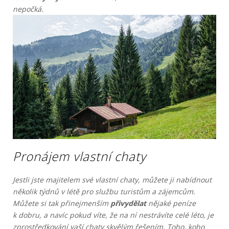
nepočká.
Pronájem vlastní chaty
Jestli jste majitelem své vlastní chaty, můžete ji nabídnout
několik týdnů v létě pro službu turistům a zájemcům.
Můžete si tak přinejmenším
přivydělat
nějaké peníze
k dobru, a navíc pokud víte, že na ní nestrávíte celé léto, je
zprostředkování vaší chaty skvělým řešením. Toho, koho