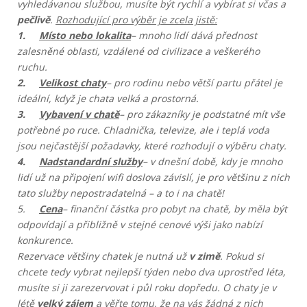
vyhledávanou službou, musíte být rychlí a vybírat si včas a
pečlivě
.
Rozhodující pro výběr je zcela jistě:
1.
Místo nebo lokalita
– mnoho lidí dává přednost
zalesněné oblasti, vzdálené od civilizace a veškerého
ruchu.
2.
Velikost chaty
– pro rodinu nebo větší partu přátel je
ideální, když je chata velká a prostorná.
3.
Vybavení v chatě
– pro zákazníky je podstatné mít vše
potřebné po ruce. Chladnička, televize, ale i teplá voda
jsou nejčastější požadavky, které rozhodují o výběru chaty.
4.
Nadstandardní služby
– v dnešní době, kdy je mnoho
lidí už na připojení wifi doslova závislí, je pro většinu z nich
tato služby nepostradatelná – a to i na chatě!
5.
Cena
– finanční částka pro pobyt na chatě, by měla být
odpovídají a přibližně v stejné cenové výši jako nabízí
konkurence.
Rezervace většiny chatek je nutná už
v zimě
. Pokud si
chcete tedy vybrat nejlepší týden nebo dva uprostřed léta,
musíte si ji zarezervovat i půl roku dopředu. O chaty je v
létě
velký zájem
a věřte tomu, že na vás žádná z nich