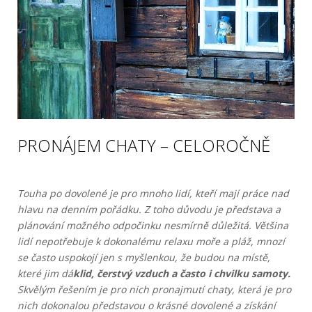
PRONÁJEM CHATY – CELOROČNĚ
Touha po dovolené je pro mnoho lidí, kteří mají práce nad
hlavu na denním pořádku. Z toho důvodu je představa a
plánování možného odpočinku nesmírně důležitá. Většina
lidí nepotřebuje k dokonalému relaxu moře a pláž, mnozí
se často uspokojí jen s myšlenkou, že budou na místě,
které jim dá
klid, čerstvý vzduch a často i chvilku samoty.
Skvělým řešením je pro nich pronajmutí chaty, která je pro
nich dokonalou představou o krásné dovolené a získání