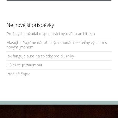
Nejnovější příspěvky
Proč bych požádal o spolupráci bytového architekta
Hlasujte: Pojďme dát přesným shodám skutečný význam s
novým jménem
Jak funguje auto na splátky pro dlužníky
Důležité je zaujmout
Proč pít čaje?