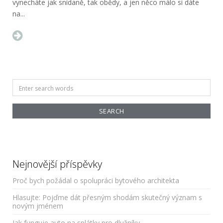
vynecháte jak snídaně, tak obědy, a jen něco málo si dáte
na...
Search
for:
Nejnovější příspěvky
Proč bych požádal o spolupráci bytového architekta
Hlasujte: Pojďme dát přesným shodám skutečný význam s
novým jménem
Jak funguje auto na splátky pro dlužníky