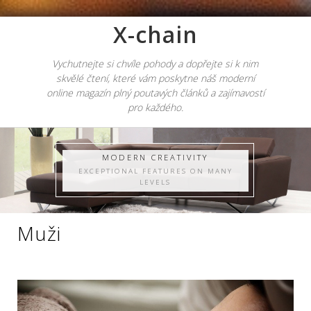
X-chain
Vychutnejte si chvíle pohody a dopřejte si k nim
skvělé čtení, které vám poskytne náš moderní
online magazín plný poutavých článků a zajímavostí
pro každého.
MODERN CREATIVITY
EXCEPTIONAL FEATURES ON MANY
LEVELS
Muži