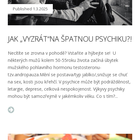
Published
1.3.2025
JAK „VYZRÁT“NA ŠPATNOU PSYCHIKU?!
Necítíte se zrovna v pohodě? Vstaňte a hýbejte se! U
některých mužů kolem 50-55roku života začíná úbytek
mužského pohlavního hormonu testosteronu-
tzv.andropauza.Mění se postava/typ jablko/,snižuje se chuť
na sex, kosti jsou křehčí. V psychice může být podrážděnost,
letargie, deprese, celková nespokojenost. Výkyvy psychiky
mohou být samozřejmě v jakémkoliv věku. Co s tím?...